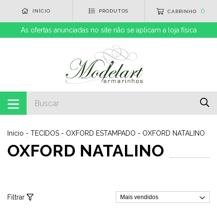
0
INÍCIO
PRODUTOS
CARRINHO
As ofertas anunciadas no site não se aplicam a loja física
Início
-
TECIDOS
-
OXFORD ESTAMPADO
-
OXFORD NATALINO
OXFORD NATALINO
Filtrar