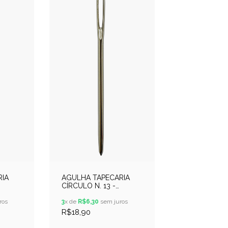
RIA
AGULHA TAPECARIA
CÍRCULO N. 13 -
DO 10
PACOTE CONTENDO 10
ros
UNIDADES
3
x de
R$6,30
sem juros
R$18,90