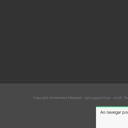
Copyright Armarinhos Modelart - 15013324000131 - 2026. Todo
Ao navegar por