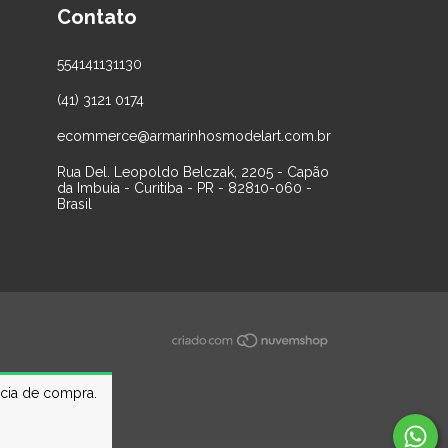
Contato
554141131130
(41) 3121 0174
ecommerce@armarinhosmodelart.com.br
Rua Del. Leopoldo Belczak, 2205 - Capão
da Imbuia - Curitiba - PR - 82810-060 -
Brasil
ncia de compra.