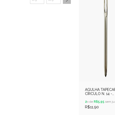
AGULHA TAPECA
CÍRCULO N. 14 -
PACOTE CONTEN
UNIDADES
2
x de
R$5,95
sem ju
R$11,90