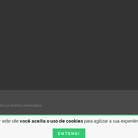
s os direitos reservados.
 este site
você aceita o uso de cookies
para agilizar a sua experiê
ENTENDI