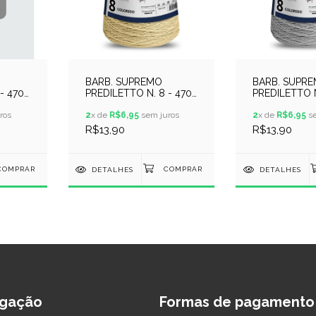
BARB. SUPREMO
BARB. SUPR
- 470
PREDILETTO N. 8 - 470
PREDILETTO N
METROS - AMARELO
METROS - CI
ros
CLARO
2
x de
R$6,95
sem juros
2
x de
R$6,95
se
R$13,90
R$13,90
DETALHES
DETALHES
gação
Formas de pagamento