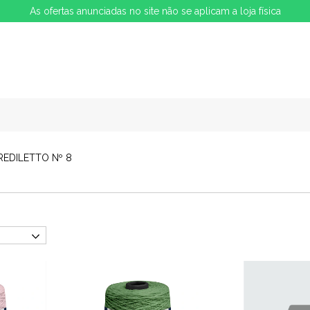
As ofertas anunciadas no site não se aplicam a loja física
REDILETTO Nº 8