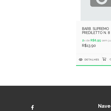
BARB. SUPREMO
PREDILETTO N. 8 
METROS - AZUL
MARINHO
2
x de
R$6,95
sem ju
R$13,90
DETALHES
Nave