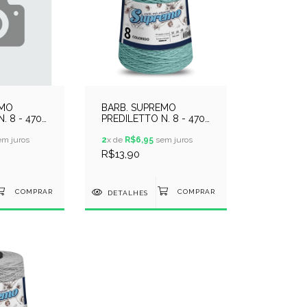
EMO
BARB. SUPREMO
. 8 - 470
PREDILETTO N. 8 - 470
ERDE
METROS - VERDE AGUA
m juros
2
x de
R$6,95
sem juros
R$13,90
DETALHES