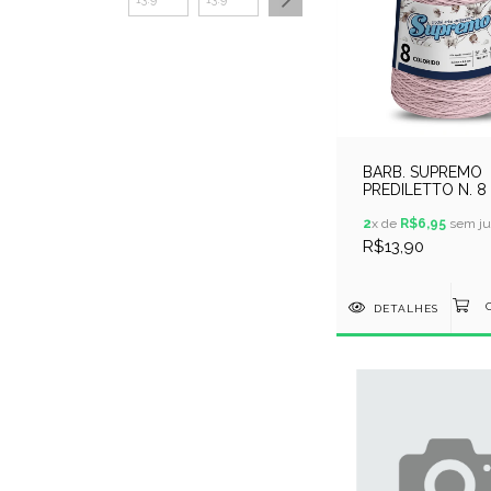
BARB. SUPREMO
PREDILETTO N. 8 
METROS - ROSA
2
x de
R$6,95
sem ju
R$13,90
DETALHES