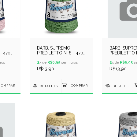
BARB. SUPREMO
BARB. SUPR
- 470
PREDILETTO N. 8 - 470
PREDILETTO N
 CLARO
METROS - VERDE
METROS - V
ros
BANDEIRA
2
x de
R$6,95
sem juros
SOLDADO
2
x de
R$6,95
se
R$13,90
R$13,90
DETALHES
DETALHES