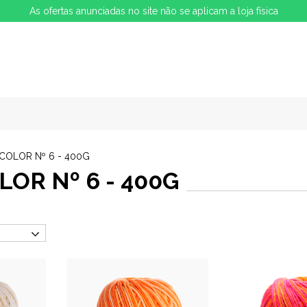
As ofertas anunciadas no site não se aplicam a loja física
COLOR Nº 6 - 400G
OR Nº 6 - 400G