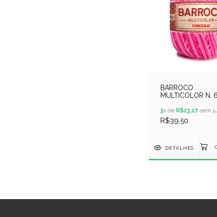
BARROCO
MULTICOLOR N. 6
400GR - COR 942
FLOR
3
x de
R$13,17
sem ju
R$39,50
DETALHES