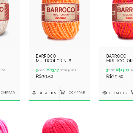
BARROCO
BARROCO
 -
MULTICOLOR N. 6 -
MULTICOLOR 
0 -
400GR - COR 9059 -
400GR - COR
ros
ABÓBORA
3
x de
R$13,17
sem juros
VERAO
3
x de
R$13,17
s
R$39,50
R$39,50
DETALHES
DETALHES