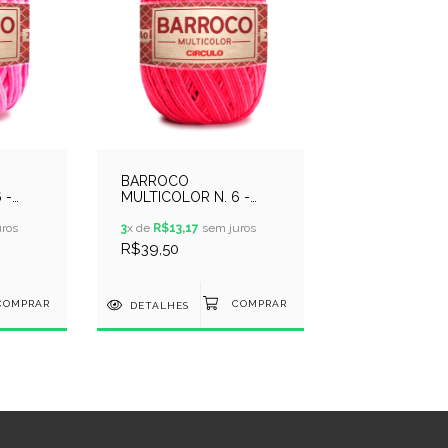
BARROCO
 -
MULTICOLOR N. 6 -
7 -
400GR - COR 9153 -
ros
CABARÉ
3
x de
R$13,17
sem juros
R$39,50
DETALHES