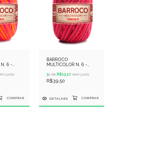
BARROCO
N. 6 -
MULTICOLOR N. 6 -
 9484 -
400GR - COR 9245 -
em juros
GELEIA
3
x de
R$13,17
sem juros
R$39,50
DETALHES