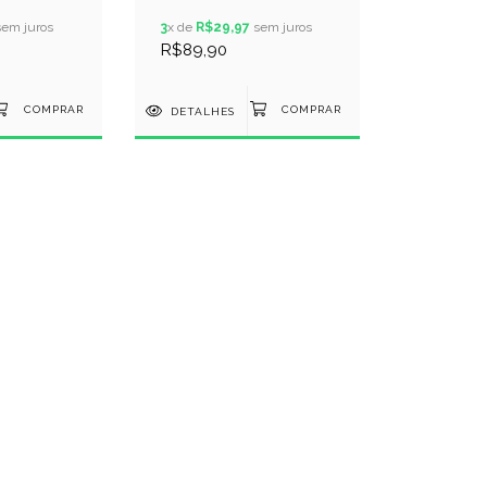
R 7217 -
METROS - COR 9021 -
SCURO
em juros
LUAU
3
x de
R$29,97
sem juros
R$89,90
DETALHES