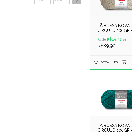
LÃ BOSSA NOVA
CÍRCULO 100GR -
METROS - COR 0
NATURAL
3
x de
R$29,97
sem j
R$89,90
DETALHES
LÃ BOSSA NOVA
CÍRCULO 100GR -