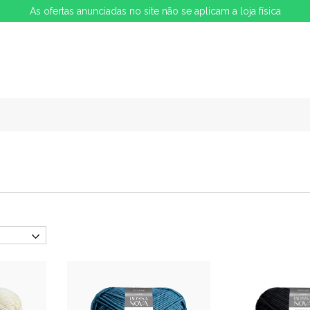
As ofertas anunciadas no site não se aplicam a loja física