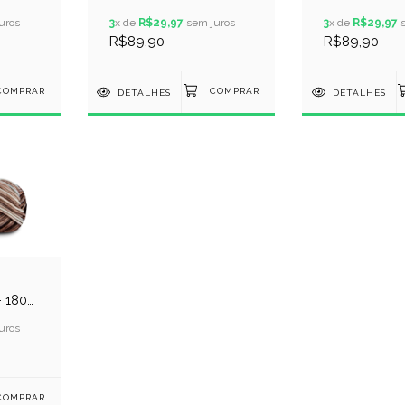
480 -
METROS - COR 3794 -
METROS - CO
uros
BORDO
3
x de
R$29,97
sem juros
CASTANHO E
3
x de
R$29,97
s
R$89,90
R$89,90
DETALHES
DETALHES
 180
25 -
uros