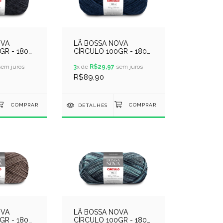
OVA
LÃ BOSSA NOVA
GR - 180
CÍRCULO 100GR - 180
R 0940 -
METROS - COR 2584 -
em juros
AZUL MARINHO
3
x de
R$29,97
sem juros
R$89,90
DETALHES
OVA
LÃ BOSSA NOVA
GR - 180
CÍRCULO 100GR - 180