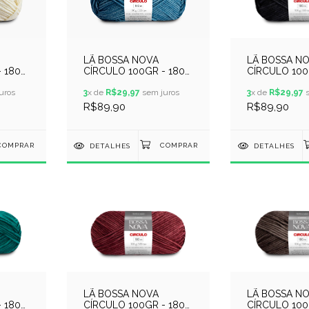
LÃ BOSSA NOVA
LÃ BOSSA N
 180
CÍRCULO 100GR - 180
CÍRCULO 100
020 -
METROS - COR 0786 -
METROS - CO
uros
MOSAICO AZUL
3
x de
R$29,97
sem juros
PRETO
3
x de
R$29,97
s
R$89,90
R$89,90
DETALHES
DETALHES
LÃ BOSSA NOVA
LÃ BOSSA N
 180
CÍRCULO 100GR - 180
CÍRCULO 100