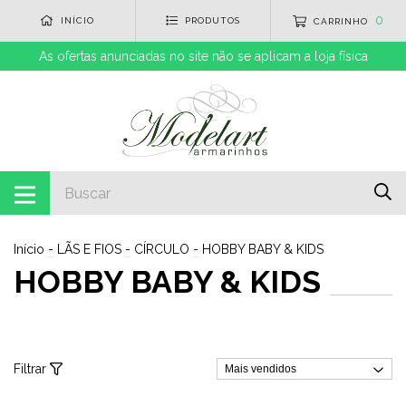
0
INÍCIO
PRODUTOS
CARRINHO
As ofertas anunciadas no site não se aplicam a loja física
Início
-
LÃS E FIOS
-
CÍRCULO
-
HOBBY BABY & KIDS
HOBBY BABY & KIDS
Filtrar