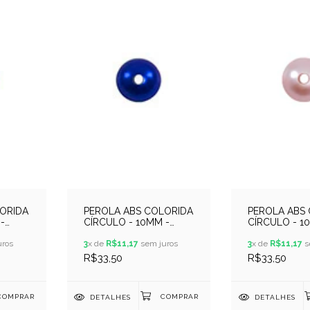
ORIDA
PEROLA ABS COLORIDA
PEROLA ABS
-
CÍRCULO - 10MM -
CÍRCULO - 1
250GR - AZUL
250GR - ROS
ros
CLÁSSICO
3
x de
R$11,17
sem juros
3
x de
R$11,17
s
R$33,50
R$33,50
DETALHES
DETALHES