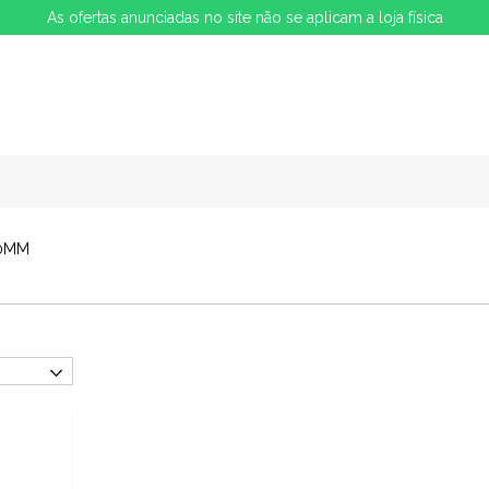
As ofertas anunciadas no site não se aplicam a loja física
10MM