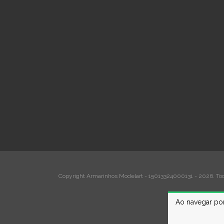
Copyright Armarinhos Modelart - 15013324000131 - 2026. Todo
Ao navegar por