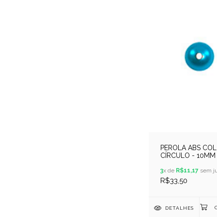
PEROLA ABS COL
CÍRCULO - 10MM 
250GR - TIFFANY
3
x de
R$11,17
sem ju
R$33,50
DETALHES