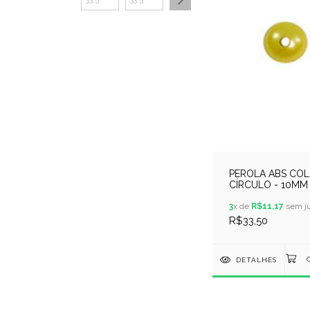
PEROLA ABS COL
CÍRCULO - 10MM 
250GR - AMAREL
SOLAR
3
x de
R$11,17
sem ju
R$33,50
DETALHES