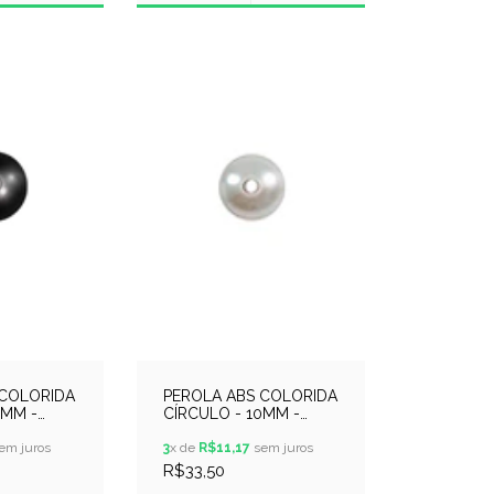
 COLORIDA
PEROLA ABS COLORIDA
0MM -
CÍRCULO - 10MM -
TO
250GR - BRANCO
em juros
3
x de
R$11,17
sem juros
R$33,50