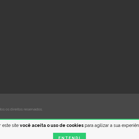
s os direitos reservados.
 este site
você aceita o uso de cookies
para agilizar a sua experiê
ENTENDI