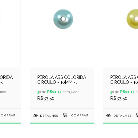
ORIDA
PEROLA ABS COLORIDA
PEROLA ABS
-
CÍRCULO - 10MM -
CÍRCULO - 1
O
250GR - AZUL CLARO
250GR - AM
ros
3
x de
R$11,17
sem juros
3
x de
R$11,17
s
R$33,50
R$33,50
DETALHES
DETALHES