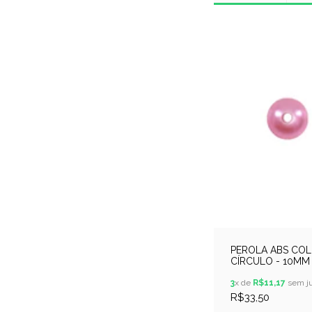
PEROLA ABS COL
CÍRCULO - 10MM 
250GR - ROSA
CHICLETE
3
x de
R$11,17
sem ju
R$33,50