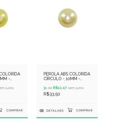
 COLORIDA
PEROLA ABS COLORIDA
0MM -
CÍRCULO - 10MM -
ARELO
250GR - PÉROLA
em juros
3
x de
R$11,17
sem juros
R$33,50
DETALHES