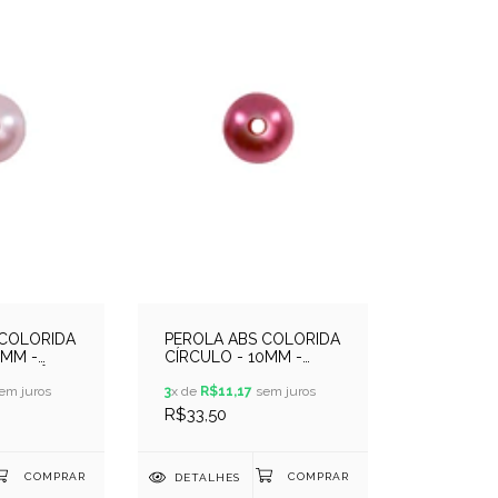
 COLORIDA
PEROLA ABS COLORIDA
0MM -
CÍRCULO - 10MM -
A BEBÊ
250GR - VERMELHO
em juros
3
x de
R$11,17
sem juros
R$33,50
DETALHES