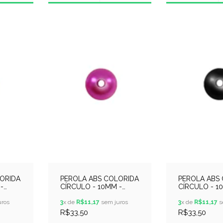
ORIDA
PEROLA ABS COLORIDA
PEROLA ABS
-
CÍRCULO - 10MM -
CÍRCULO - 1
250GR - ROSA CHOQUE
250GR - PRE
ros
3
x de
R$11,17
sem juros
3
x de
R$11,17
s
R$33,50
R$33,50