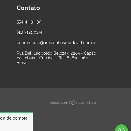
Contato
554141131130
(41) 3121 0174
ecommerce@armarinhosmodelart.com.br
Rua Del. Leopoldo Belczak, 2205 - Capão
da Imbuia - Curitiba - PR - 82810-060 -
Brasil
ncia de compra.