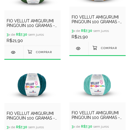
FIO VELLUT AMIGURUMI
FIO VELLUT AMIGURUMI
PINGOUIN 100 GRAMAS -
PINGOUIN 100 GRAMAS -
COR 9956 - CARAMELO DE
COR 9955 - JARDIM VERDE
SAL
3
x de
R$7,30
sem juros
3
x de
R$7,30
sem juros
R$21,90
R$21,90
FIO VELLUT AMIGURUMI
FIO VELLUT AMIGURUMI
PINGOUIN 100 GRAMAS -
PINGOUIN 100 GRAMAS -
COR 9958 - BOLHA
COR 9957 - MARINHO
3
x de
R$7,30
sem juros
PROFUNDO
3
x de
R$7,30
sem juros