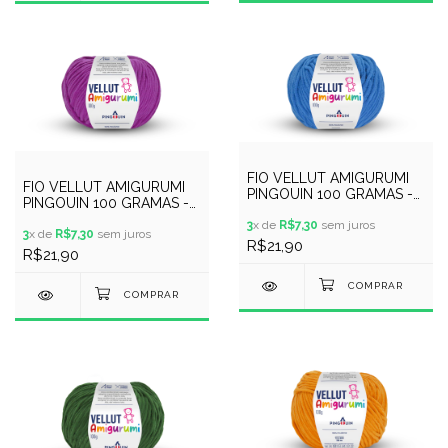
FIO VELLUT AMIGURUMI
FIO VELLUT AMIGURUMI
PINGOUIN 100 GRAMAS -
PINGOUIN 100 GRAMAS -
COR 9954 - AZULIM
COR 9953 - PEDRA
3
x de
R$7,30
sem juros
AMETISTA
3
x de
R$7,30
sem juros
R$21,90
R$21,90