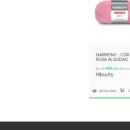
HARMONY - COR 
ROSA ALGODAO
3
x de
R$8,22
sem ju
R$24,65
DETALHES