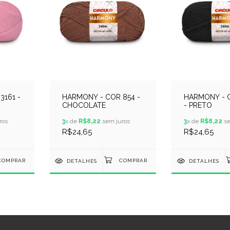
3161 -
HARMONY - COR 854 -
HARMONY - 
CHOCOLATE
- PRETO
ros
3
x de
R$8,22
sem juros
3
x de
R$8,22
se
R$24,65
R$24,65
DETALHES
DETALHES