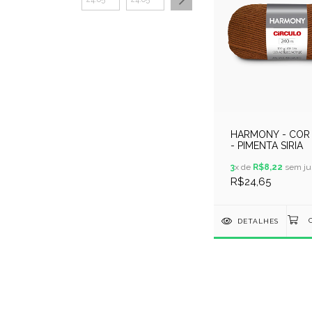
HARMONY - COR 
- PIMENTA SIRIA
3
x de
R$8,22
sem ju
R$24,65
DETALHES