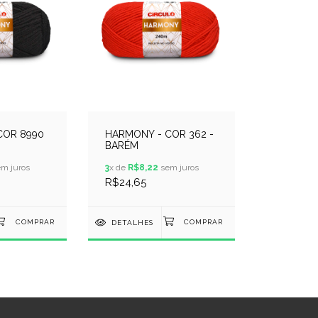
COR 8990
HARMONY - COR 362 -
BARÉM
m juros
3
x de
R$8,22
sem juros
R$24,65
DETALHES