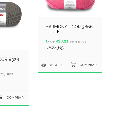
HARMONY - COR 3866
- TULE
3
x de
R$8,22
sem juros
R$24,65
COR 8328
DETALHES
m juros