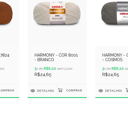
7824
HARMONY - COR 8001
HARMONY - 
- BRANCO
- COSMOS
ros
3
x de
R$8,22
sem juros
3
x de
R$8,22
se
R$24,65
R$24,65
DETALHES
DETALHES