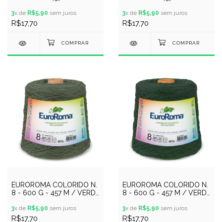
MARINHO
PETROLEO
3
x de
R$5,90
sem juros
3
x de
R$5,90
sem juros
R$17,70
R$17,70
EUROROMA COLORIDO N.
EUROROMA COLORIDO N.
8 - 600 G - 457 M / VERDE
8 - 600 G - 457 M / VERDE
MILITAR
MUSGO
3
x de
R$5,90
sem juros
3
x de
R$5,90
sem juros
R$17,70
R$17,70