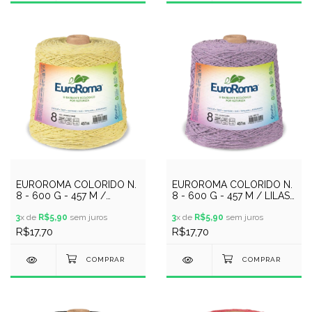
EUROROMA COLORIDO N.
EUROROMA COLORIDO N.
8 - 600 G - 457 M /
8 - 600 G - 457 M / LILAS
AMARELO BEBE
CLARO
3
x de
R$5,90
sem juros
3
x de
R$5,90
sem juros
R$17,70
R$17,70