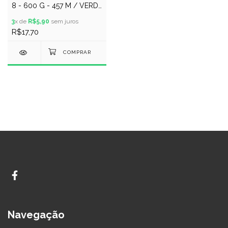
8 - 600 G - 457 M / VERDE
LIMAO
3
x de
R$5,90
sem juros
R$17,70
Navegação