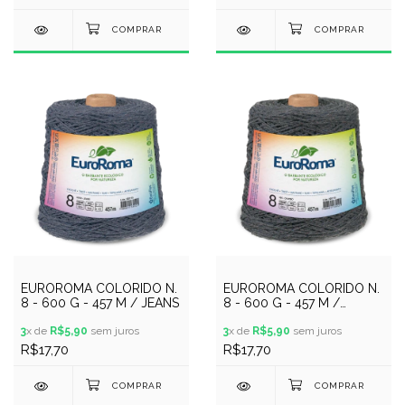
EUROROMA COLORIDO N.
EUROROMA COLORIDO N.
8 - 600 G - 457 M / JEANS
8 - 600 G - 457 M /
CHUMBO
3
x de
R$5,90
sem juros
3
x de
R$5,90
sem juros
R$17,70
R$17,70