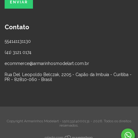
Contato
554141131130
(41) 3121 0174
ecommerce@armarinhosmodelart.com.br
Rua Del. Leopoldo Belczak, 2205 - Capão da Imbuia - Curitiba -
PR - 82810-060 - Brasil
Copyright Armarinhos Modelart - 15013324000131 - 2026. Todos os direitos
reservados.