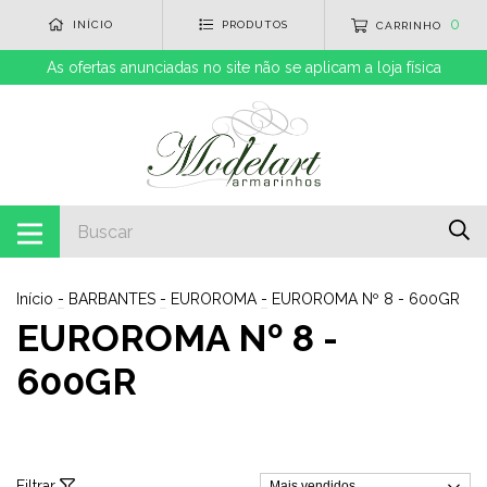
0
INÍCIO
PRODUTOS
CARRINHO
As ofertas anunciadas no site não se aplicam a loja física
Início
-
BARBANTES
-
EUROROMA
-
EUROROMA Nº 8 - 600GR
EUROROMA Nº 8 -
600GR
Filtrar