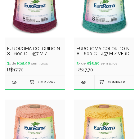
EUROROMA COLORIDO N.
EUROROMA COLORIDO N.
8 - 600 G - 457 M /
8 - 600 G - 457 M / VERDE
BORDO
AGUA ESCURO
3
x de
R$5,90
sem juros
3
x de
R$5,90
sem juros
R$17,70
R$17,70