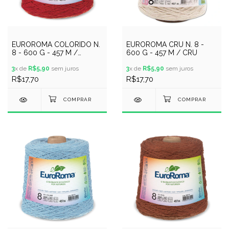
EUROROMA COLORIDO N.
EUROROMA CRU N. 8 -
8 - 600 G - 457 M /
600 G - 457 M / CRU
VERMELHO
3
x de
R$5,90
sem juros
3
x de
R$5,90
sem juros
R$17,70
R$17,70