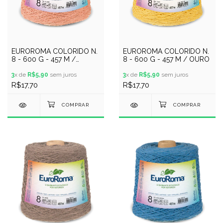
EUROROMA COLORIDO N.
EUROROMA COLORIDO N.
8 - 600 G - 457 M /
8 - 600 G - 457 M / OURO
SALMAO
3
x de
R$5,90
sem juros
3
x de
R$5,90
sem juros
R$17,70
R$17,70