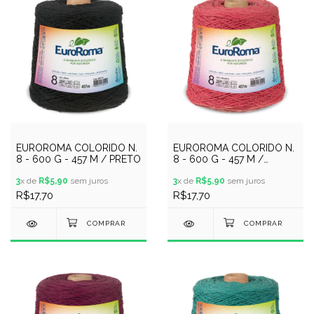
EUROROMA COLORIDO N.
EUROROMA COLORIDO N.
8 - 600 G - 457 M / PRETO
8 - 600 G - 457 M /
MELANCIA
3
x de
R$5,90
sem juros
3
x de
R$5,90
sem juros
R$17,70
R$17,70