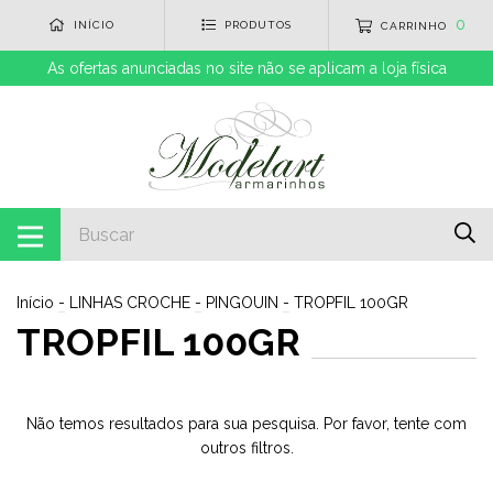
0
INÍCIO
PRODUTOS
CARRINHO
As ofertas anunciadas no site não se aplicam a loja física
Início
-
LINHAS CROCHE
-
PINGOUIN
-
TROPFIL 100GR
TROPFIL 100GR
Não temos resultados para sua pesquisa. Por favor, tente com
outros filtros.