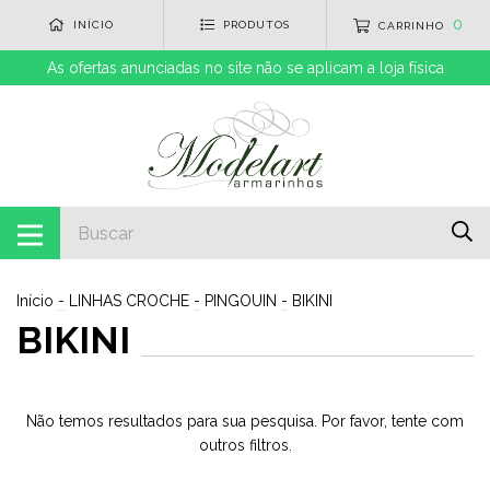
0
INÍCIO
PRODUTOS
CARRINHO
As ofertas anunciadas no site não se aplicam a loja física
Início
-
LINHAS CROCHE
-
PINGOUIN
-
BIKINI
BIKINI
Não temos resultados para sua pesquisa. Por favor, tente com
outros filtros.