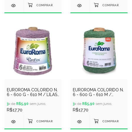
EUROROMA COLORIDO N.
EUROROMA COLORIDO N.
6 - 600 G - 610 M / LILAS
6 - 600 G - 610 M /
CLARO
ESMERALDA
3
x de
R$5,90
sem juros
3
x de
R$5,90
sem juros
R$17,70
R$17,70