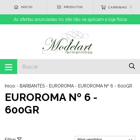
0
INÍCIO
PRODUTOS
CARRINHO
As ofertas anunciadas no site não se aplicam a loja física
Início
-
BARBANTES
-
EUROROMA
-
EUROROMA Nº 6 - 600GR
EUROROMA Nº 6 -
600GR
Filtrar