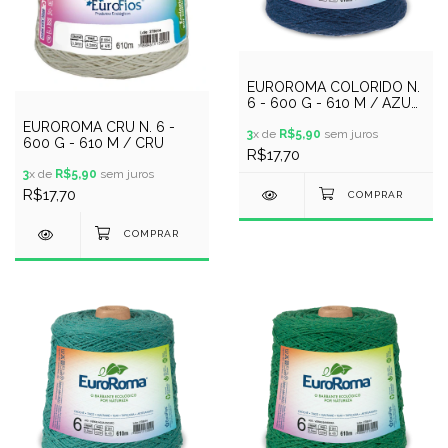
EUROROMA COLORIDO N.
6 - 600 G - 610 M / AZUL
MARINHO
EUROROMA CRU N. 6 -
3
x de
R$5,90
sem juros
600 G - 610 M / CRU
R$17,70
3
x de
R$5,90
sem juros
R$17,70