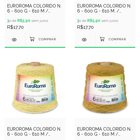
EUROROMA COLORIDO N.
EUROROMA COLORIDO N.
6 - 600 G - 610 M /
6 - 600 G - 610 M. /
VERDE LIMAO
MALVA
3
x de
R$5,90
sem juros
3
x de
R$5,90
sem juros
R$17,70
R$17,70
EUROROMA COLORIDO N.
EUROROMA COLORIDO N.
6 - 600 G - 610 M /
6 - 600 G - 610 M /
AMARELO BEBE
MOSTARDA