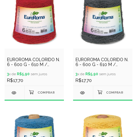
EUROROMA COLORIDO N.
EUROROMA COLORIDO N.
6 - 600 G - 610 M /
6 - 600 G - 610 M /
VERMELHO
CHUMBO
3
x de
R$5,90
sem juros
3
x de
R$5,90
sem juros
R$17,70
R$17,70