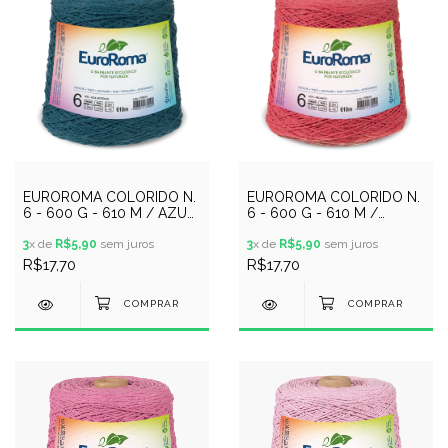
EUROROMA COLORIDO N.
EUROROMA COLORIDO N.
6 - 600 G - 610 M / AZUL
6 - 600 G - 610 M /
PETROLEO
MELANCIA
3
x de
R$5,90
sem juros
3
x de
R$5,90
sem juros
R$17,70
R$17,70