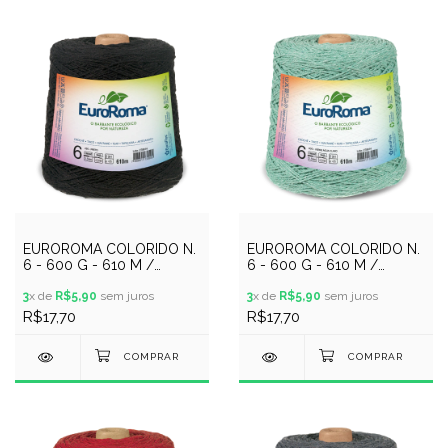
EUROROMA COLORIDO N.
EUROROMA COLORIDO N.
6 - 600 G - 610 M /
6 - 600 G - 610 M /
PRETO
VERDE AGUA CLARO
3
x de
R$5,90
sem juros
3
x de
R$5,90
sem juros
R$17,70
R$17,70