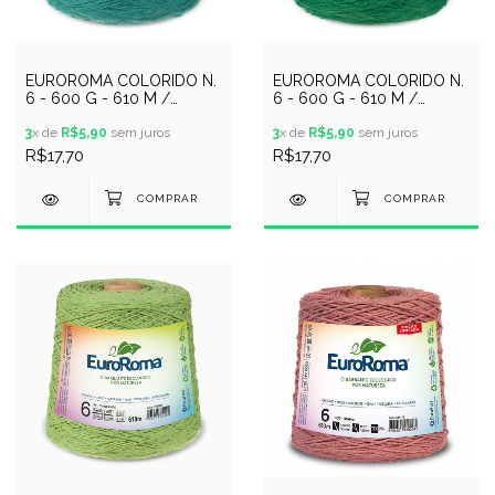
EUROROMA COLORIDO N.
EUROROMA COLORIDO N.
6 - 600 G - 610 M /
6 - 600 G - 610 M /
VERDE AGUA ESCURO
VERDE BANDEIRA
3
x de
R$5,90
sem juros
3
x de
R$5,90
sem juros
R$17,70
R$17,70