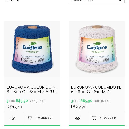
EUROROMA COLORIDO N.
EUROROMA COLORIDO N.
6 - 600 G - 610 M / AZUL
6 - 600 G - 610 M /
ROYAL
BRANCO
3
x de
R$5,90
sem juros
3
x de
R$5,90
sem juros
R$17,70
R$17,70