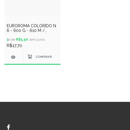
EUROROMA COLORIDO N.
6 - 600 G - 610 M /
MARROM
3
x de
R$5,90
sem juros
R$17,70