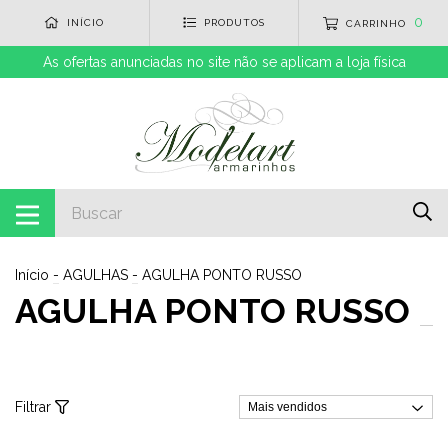
0
INÍCIO
PRODUTOS
CARRINHO
As ofertas anunciadas no site não se aplicam a loja física
Início
-
AGULHAS
-
AGULHA PONTO RUSSO
AGULHA PONTO RUSSO
Filtrar