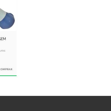
GEM
uros