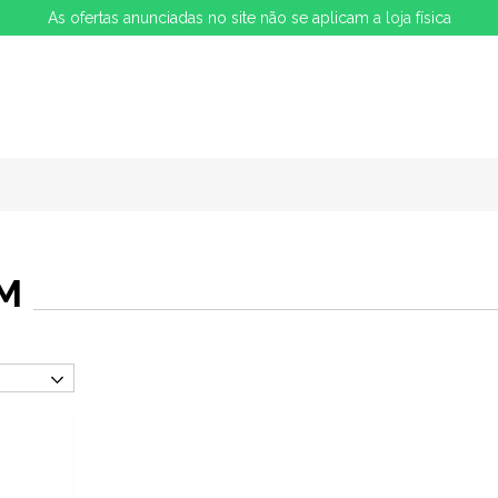
As ofertas anunciadas no site não se aplicam a loja física
M