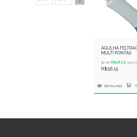
AGULHA FELTRA
MULTI PONTAS
3
x de
R$18,72
sem j
R$56,15
DETALHES