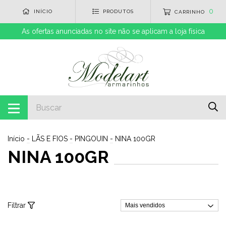
0
INÍCIO
PRODUTOS
CARRINHO
As ofertas anunciadas no site não se aplicam a loja física
Início
-
LÃS E FIOS
-
PINGOUIN
-
NINA 100GR
NINA 100GR
Filtrar