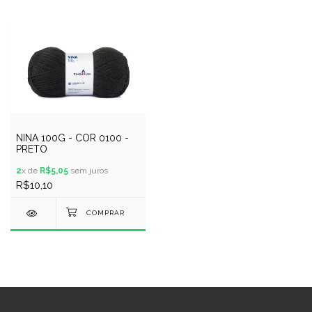
NINA 100G - COR 0100 -
PRETO
2
x de
R$5,05
sem juros
R$10,10