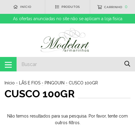
0
INÍCIO
PRODUTOS
CARRINHO
As ofertas anunciadas no site não se aplicam a loja física
Início
-
LÃS E FIOS
-
PINGOUIN
-
CUSCO 100GR
CUSCO 100GR
Não temos resultados para sua pesquisa. Por favor, tente com
outros filtros.